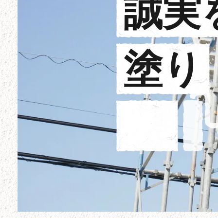
誠
実
塗
り
重
ね