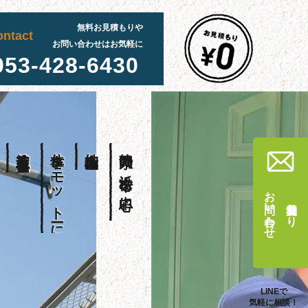
無料お見積もりや
ontact
お問い合わせはお気軽に
053-428-6430
塗装工事・足場工事を
仕事をモットーに
納期徹底・誠実な
静岡県の浜松市を中心に、
お問い合わせ
無料見積もり
LINEで
気軽に相談！