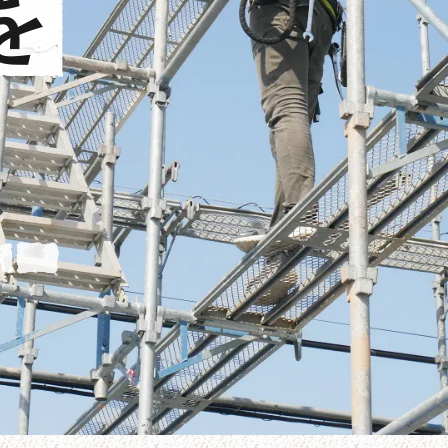
を
る
。