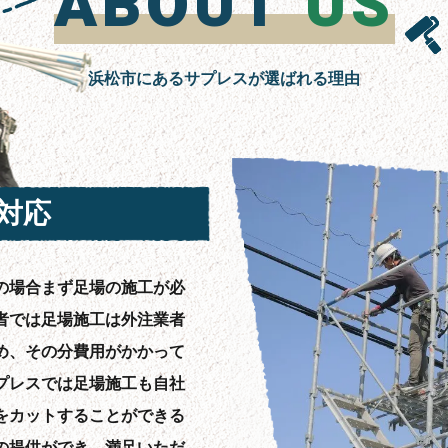
ABOUT
US
浜松市にあるサプレスが選ばれる理由
対応
の場合まず足場の施工が必
者では足場施工は外注業者
め、その分費用がかかって
プレスでは足場施工も自社
をカットすることができる
の提供ができ、満足いただ