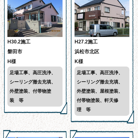
H30.2施工
H27.2施工
磐田市
浜松市北区
H様
K様
足場工事、高圧洗浄、
足場工事、高圧洗浄、
シーリング撤去充填、
シーリング撤去充填、
外壁塗装、付帯物塗
外壁塗装、屋根塗装、
装 等
付帯物塗装、軒天修
理 等