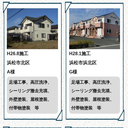
よくある質問
会社概要
無料お見積もり
お問い合わせフォーム
サイトマップ
H26.8施工
H28.1施工
シーリング工事について
浜松市北区
浜松市浜北区
新着情報
A様
G様
ブログ
足場工事、高圧洗浄、
足場工事、高圧洗浄、
シーリング撤去充填、
シーリング撤去充填、
外壁塗装、屋根塗装、
外壁塗装、屋根塗装、
付帯物塗装 等
付帯物塗装 等