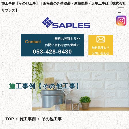
施工事例【その他工事】｜浜松市の外壁塗装・屋根塗装・足場工事は【株式会社
サプレス】
TOP
無料お見積もりや
Contact
料金・施工までの流れ
お問い合わせはお気軽に
無料見積もり
053-428-6430
サプレスが選ばれる理由
お問い合わせ
外壁・屋根塗装工事
足場工事について
採用情報
施
工事例【その他工事】
足場実績
資材置場について
先輩社員の声
TOP
施工事例
その他工事
スタッフ紹介