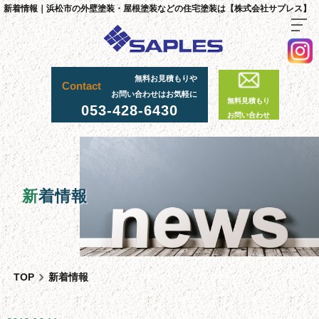
新着情報｜浜松市の外壁塗装・屋根塗装などの住宅塗装は【株式会社サプレス】
無料お見積もりや
TOP
Contact
お問い合わせはお気軽に
無料見積もり
料金・施工までの流れ
053-428-6430
お問い合わせ
サプレスが選ばれる理由
外壁・屋根塗装工事
足場工事について
新
着情報
採用情報
足場実績
資材置場について
TOP
新着情報
先輩社員の声
スタッフ紹介