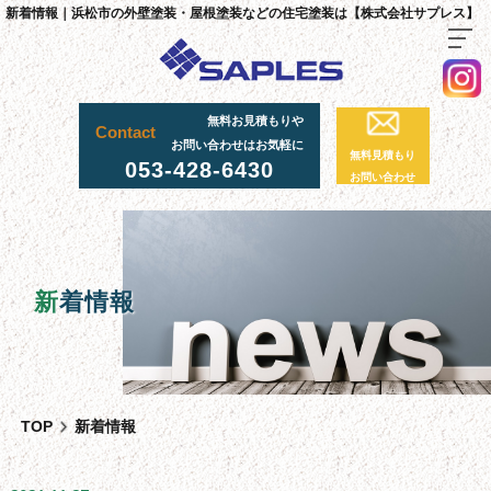
新着情報｜浜松市の外壁塗装・屋根塗装などの住宅塗装は【株式会社サプレス】
無料お見積もりや
TOP
Contact
お問い合わせはお気軽に
無料見積もり
料金・施工までの流れ
053-428-6430
お問い合わせ
サプレスが選ばれる理由
外壁・屋根塗装工事
足場工事について
新
着情報
採用情報
足場実績
資材置場について
TOP
新着情報
先輩社員の声
スタッフ紹介