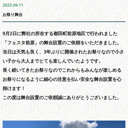
2023.09.11
よくある質問
お祭り舞台
会社概要
無料お見積もり
9月2日に弊社の所在する都田町前原地区で行われました
お問い合わせフォーム
「フェスタ前原」の舞台設置のご依頼をいただきました。
サイトマップ
当日は天気も良く、3年ぶりに開催されたお祭りなので小さ
シーリング工事について
い子から大人までとても楽しんでいたようです。
新着情報
長く続いてきたお祭りなのでこれからもみんなが楽しめる
ブログ
お祭りになるように細心の注意を払い安全な舞台設置を心
掛けます！
この度は舞台設置のご依頼誠にありがとうございました。