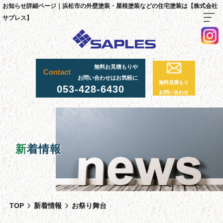
お知らせ詳細ページ｜浜松市の外壁塗装・屋根塗装などの住宅塗装は【株式会社
サプレス】
TOP
無料お見積もりや
Contact
料金・施工までの流れ
お問い合わせはお気軽に
無料見積もり
053-428-6430
サプレスが選ばれる理由
お問い合わせ
外壁・屋根塗装工事
足場工事について
採用情報
新
着情報
足場実績
資材置場について
先輩社員の声
TOP
新着情報
お祭り舞台
スタッフ紹介