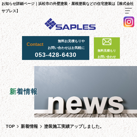
お知らせ詳細ページ｜浜松市の外壁塗装・屋根塗装などの住宅塗装は【株式会社
サプレス】
TOP
無料お見積もりや
Contact
料金・施工までの流れ
お問い合わせはお気軽に
無料見積もり
053-428-6430
サプレスが選ばれる理由
お問い合わせ
外壁・屋根塗装工事
足場工事について
採用情報
新
着情報
足場実績
資材置場について
先輩社員の声
TOP
新着情報
塗装施工実績アップしました。
スタッフ紹介