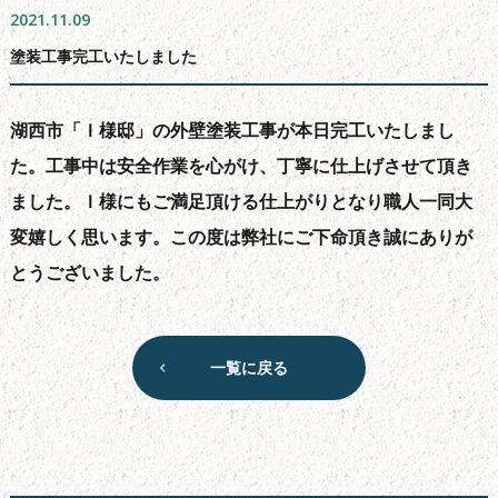
2021.11.09
よくある質問
塗装工事完工いたしました
会社概要
無料お見積もり
湖西市「Ｉ様邸」の外壁塗装工事が本日完工いたしまし
お問い合わせフォーム
た。工事中は安全作業を心がけ、丁寧に仕上げさせて頂き
サイトマップ
ました。Ｉ様にもご満足頂ける仕上がりとなり職人一同大
シーリング工事について
変嬉しく思います。この度は弊社にご下命頂き誠にありが
新着情報
とうございました。
ブログ
一覧に戻る