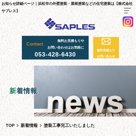
お知らせ詳細ページ｜浜松市の外壁塗装・屋根塗装などの住宅塗装は【株式会社
サプレス】
TOP
無料お見積もりや
Contact
料金・施工までの流れ
お問い合わせはお気軽に
無料見積もり
053-428-6430
サプレスが選ばれる理由
お問い合わせ
外壁・屋根塗装工事
足場工事について
採用情報
新
着情報
足場実績
資材置場について
先輩社員の声
TOP
新着情報
塗装工事完工いたしました
スタッフ紹介