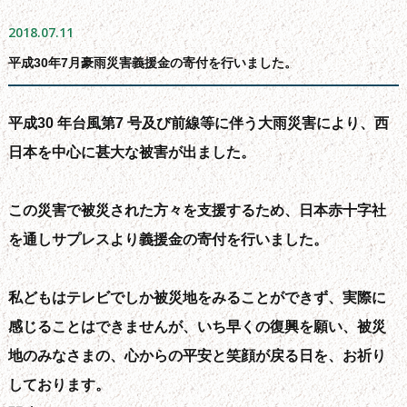
よくある質問
2018.07.11
会社概要
平成30年7月豪雨災害義援金の寄付を行いました。
無料お見積もり
お問い合わせフォーム
平成30 年台風第7 号及び前線等に伴う大雨災害により、西
サイトマップ
日本を中心に甚大な被害が出ました。
シーリング工事について
新着情報
この災害で被災された方々を支援するため、日本赤十字社
ブログ
を通しサプレスより義援金の寄付を行いました。
私どもはテレビでしか被災地をみることができず、実際に
感じることはできませんが、いち早くの復興を願い、被災
地のみなさまの、心からの平安と笑顔が戻る日を、お祈り
しております。