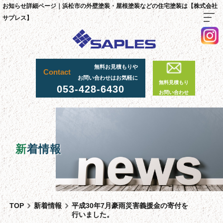
お知らせ詳細ページ｜浜松市の外壁塗装・屋根塗装などの住宅塗装は【株式会社
サプレス】
TOP
無料お見積もりや
Contact
料金・施工までの流れ
お問い合わせはお気軽に
無料見積もり
053-428-6430
サプレスが選ばれる理由
お問い合わせ
外壁・屋根塗装工事
足場工事について
採用情報
新
着情報
足場実績
資材置場について
先輩社員の声
TOP
新着情報
平成30年7月豪雨災害義援金の寄付を
スタッフ紹介
行いました。