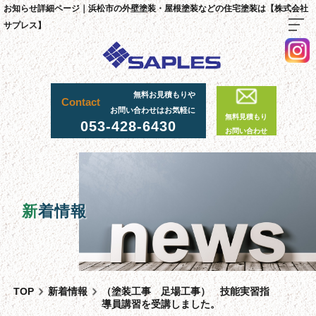
お知らせ詳細ページ｜浜松市の外壁塗装・屋根塗装などの住宅塗装は【株式会社
サプレス】
TOP
無料お見積もりや
Contact
料金・施工までの流れ
お問い合わせはお気軽に
無料見積もり
053-428-6430
サプレスが選ばれる理由
お問い合わせ
外壁・屋根塗装工事
足場工事について
採用情報
新
着情報
足場実績
資材置場について
先輩社員の声
TOP
新着情報
（塗装工事 足場工事） 技能実習指
スタッフ紹介
導員講習を受講しました。