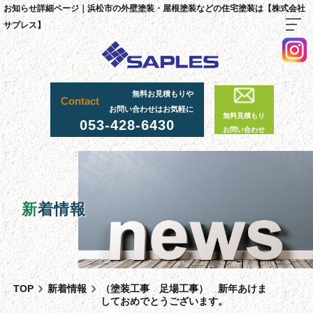
お知らせ詳細ページ｜浜松市の外壁塗装・屋根塗装などの住宅塗装は【株式会社
サプレス】
TOP
無料お見積もりや
Contact
料金・施工までの流れ
お問い合わせはお気軽に
無料見積もり
053-428-6430
サプレスが選ばれる理由
お問い合わせ
外壁・屋根塗装工事
足場工事について
採用情報
新
着情報
足場実績
資材置場について
先輩社員の声
TOP
新着情報
（塗装工事 足場工事） 新年あけま
スタッフ紹介
しておめでとうございます。