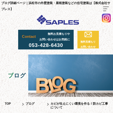
ブログ詳細ページ｜浜松市の外壁塗装・屋根塗装などの住宅塗装は【株式会社サ
プレス】
TOP
無料お見積もりや
Contact
料金・施工までの流れ
お問い合わせはお気軽に
無料見積もり
053-428-6430
サプレスが選ばれる理由
お問い合わせ
外壁・屋根塗装工事
足場工事について
採用情報
ブ
ログ
足場実績
資材置場について
先輩社員の声
TOP
ブログ
カビが生えにくい環境を作る！防カビ工事
について
スタッフ紹介