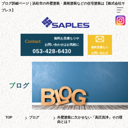
ブログ詳細ページ｜浜松市の外壁塗装・屋根塗装などの住宅塗装は【株式会社サ
プレス】
TOP
無料お見積もりや
Contact
料金・施工までの流れ
お問い合わせはお気軽に
無料見積もり
053-428-6430
サプレスが選ばれる理由
お問い合わせ
外壁・屋根塗装工事
足場工事について
採用情報
ブ
ログ
足場実績
資材置場について
先輩社員の声
TOP
ブログ
外壁塗装に欠かせない「高圧洗浄」その理
由とは？
スタッフ紹介