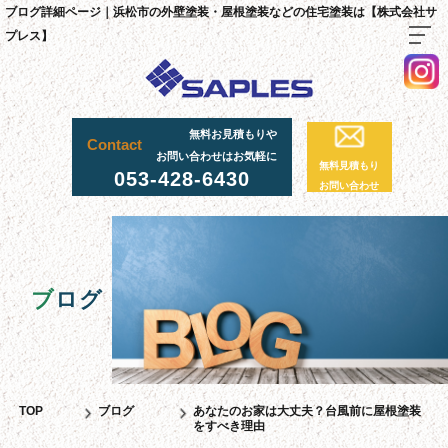
ブログ詳細ページ｜浜松市の外壁塗装・屋根塗装などの住宅塗装は【株式会社サ
プレス】
TOP
無料お見積もりや
Contact
料金・施工までの流れ
お問い合わせはお気軽に
無料見積もり
053-428-6430
サプレスが選ばれる理由
お問い合わせ
外壁・屋根塗装工事
足場工事について
採用情報
ブ
ログ
足場実績
資材置場について
先輩社員の声
TOP
ブログ
あなたのお家は大丈夫？台風前に屋根塗装
をすべき理由
スタッフ紹介