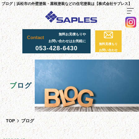
ブログ｜浜松市の外壁塗装・屋根塗装などの住宅塗装は【株式会社サプレス】
無料お見積もりや
TOP
Contact
お問い合わせはお気軽に
無料見積もり
料金・施工までの流れ
053-428-6430
お問い合わせ
サプレスが選ばれる理由
外壁・屋根塗装工事
足場工事について
ブ
ログ
採用情報
足場実績
資材置場について
TOP
ブログ
先輩社員の声
スタッフ紹介