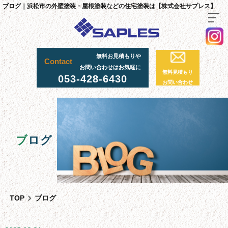
ブログ｜浜松市の外壁塗装・屋根塗装などの住宅塗装は【株式会社サプレス】
無料お見積もりや
TOP
Contact
お問い合わせはお気軽に
無料見積もり
料金・施工までの流れ
053-428-6430
お問い合わせ
サプレスが選ばれる理由
外壁・屋根塗装工事
足場工事について
ブ
ログ
採用情報
足場実績
資材置場について
TOP
ブログ
先輩社員の声
スタッフ紹介