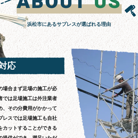
ABOUT
US
浜松市にあるサプレスが選ばれる理由
対応
の場合まず足場の施工が必
者では足場施工は外注業者
め、その分費用がかかって
プレスでは足場施工も自社
をカットすることができる
の提供ができ、満足いただ