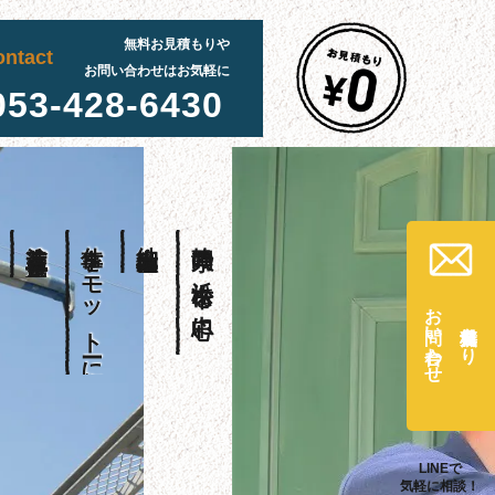
無料お見積もりや
ontact
お問い合わせはお気軽に
053-428-6430
塗装工事・足場工事を
仕事をモットーに
納期徹底・誠実な
静岡県の浜松市を中心に、
お問い合わせ
無料見積もり
LINEで
気軽に相談！