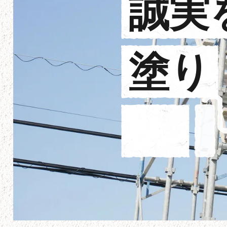
誠
実
塗
り
重
ね