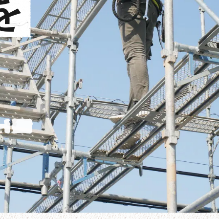
を
る
。